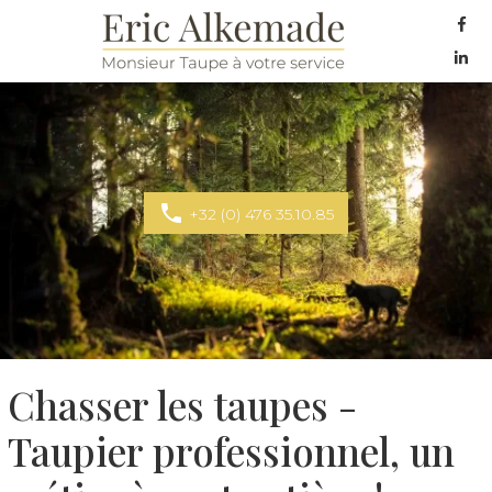
Suiv
nou
Suiv
sur
nou
Fac
sur
Lin
+32 (0) 476 35.10.85
Chasser les taupes -
Taupier professionnel, un