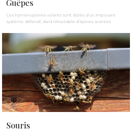
Guêpes
Ces hyménoptères volants sont dotés d’un imposant
système défensif, dard rétractable d’épines acérées
Souris