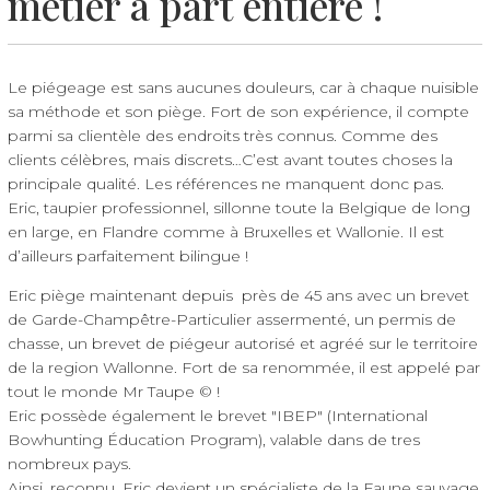
métier à part entière !
Le piégeage est sans aucunes douleurs, car à chaque nuisible
sa méthode et son piège. Fort de son expérience, il compte
parmi sa clientèle des endroits très connus. Comme des
clients célèbres, mais discrets…C’est avant toutes choses la
principale qualité. Les références ne manquent donc pas.
Eric, taupier professionnel, sillonne toute la Belgique de long
en large, en Flandre comme à Bruxelles et Wallonie. Il est
d’ailleurs parfaitement bilingue !
Eric piège maintenant depuis près de 45 ans avec un brevet
de Garde-Champêtre-Particulier assermenté, un permis de
chasse, un brevet de piégeur autorisé et agréé sur le territoire
de la region Wallonne. Fort de sa renommée, il est appelé par
tout le monde Mr Taupe ©️ !
Eric possède également le brevet "IBEP" (International
Bowhunting Éducation Program), valable dans de tres
nombreux pays.
Ainsi, reconnu, Eric devient un spécialiste de la Faune sauvage